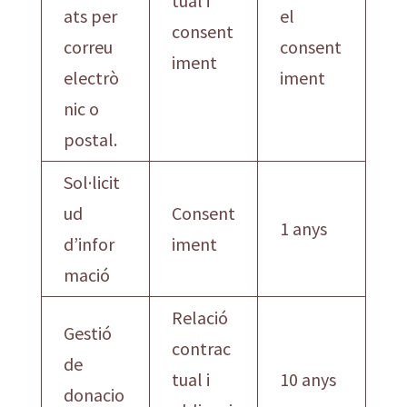
tual i
ats per
el
consent
correu
consent
iment
electrò
iment
nic o
postal.
Sol·licit
ud
Consent
1 anys
d’infor
iment
mació
Relació
Gestió
contrac
de
tual i
10 anys
donacio