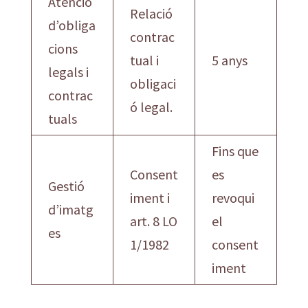
Atenció
Relació
d’obliga
contrac
cions
tual i
5 anys
legals i
obligaci
contrac
ó legal.
tuals
Fins que
Consent
es
Gestió
iment i
revoqui
d’imatg
art. 8 LO
el
es
1/1982
consent
iment