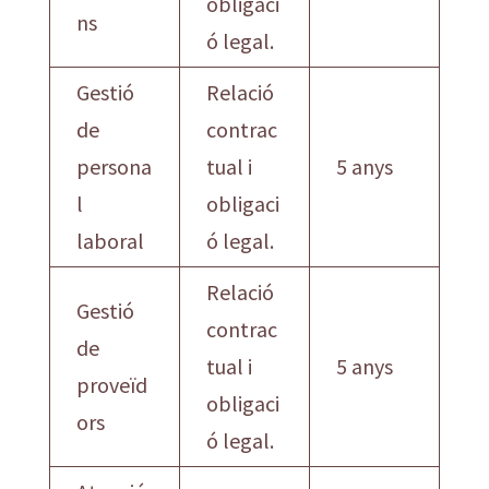
obligaci
ns
ó legal.
Gestió
Relació
de
contrac
persona
tual i
5 anys
l
obligaci
laboral
ó legal.
Relació
Gestió
contrac
de
tual i
5 anys
proveïd
obligaci
ors
ó legal.